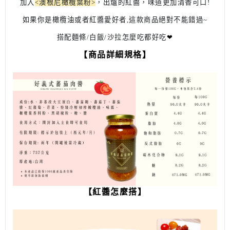
加入
<澳根尼橄欖葉粉>
，
出爐的紅醬，味道更加清香可口!
如果你是橄欖油或者紅醬愛好者,這款商品絕對不能錯過~
搭配麵條/白飯/沙拉怎麼吃都好吃
❤
【商品詳細規格】
【紅醬怎麼搭】