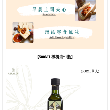
【500ML橄欖油*1瓶】