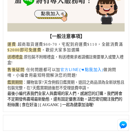
【一般注意事項】
運費
:超商取貨運費
$60-70
，宅配到府運費$110
，全館消費滿
$2000即可免運費
，歡迎大家多加選購
送禮禮盒
:原包裝不附贈禮盒，有送禮需求者請備註需要單入或雙入禮
盒!
售後疑問
:任何問題都可以加
官方LINE(
☚
點我加入)
做詢問
唷，小編會用最短時間解決您的問題!
鑑賞期間
：購物皆享7天含例假日鑑賞期，退回之商品須為全新狀態且
包裝完整，在7天鑑賞期過後恕不受理退費申請。
最後小編代表我們全家人與農場的家人們，感謝您的訂購，我們將會
不定期發佈農場最新動態，還有固定優惠活動，請您密切關注我們的
粉絲團 [ 食在好油 ] [ AUGANIC ] 一起為健康加油喔!