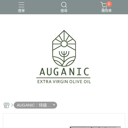
0
選單
搜尋
購物車
年節禮盒
椒麻醬
橄欖油禮盒組
澳根尼
澳洲橄欖油
AUGANIC￤特級初
榨橄欖油