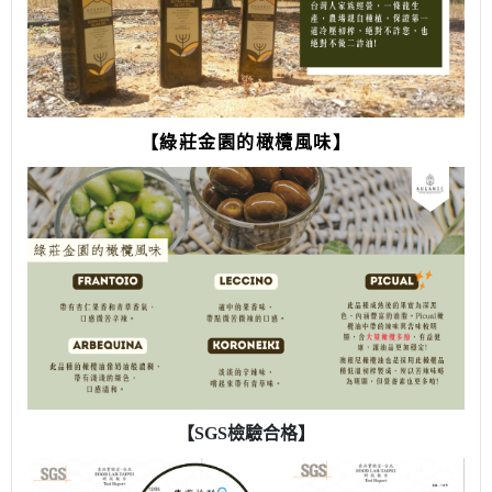
【綠莊金園的橄欖風味】
【SGS檢驗合格】