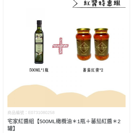
商品編號：
E0731080258
宅家紅醬組【500ML橄欖油＊1瓶＋蕃茄紅醬＊2
罐】