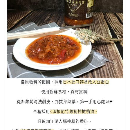
自原物料的把關，
採用
日本進口非基改大豆蛋白
使用新鮮食材，真材實料!
從紅蘿蔔清洗削皮，到拔芹菜葉，第一手用心處理
❤
全程採用
<澳根尼特級初榨橄欖油>
且追加江湖人稱神粉的香料，