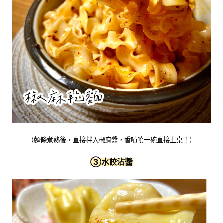
（麵條煮熟後，直接拌入椒麻醬，香噴噴一碗直接上桌！）
③
水餃沾醬