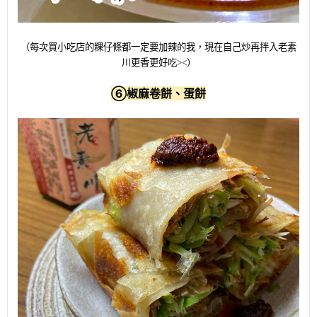
（每次買小吃店的粿仔條都一定要加辣的我，現在自己炒再拌入老素
川更香更好吃><）
⑥
椒麻卷餅、蛋餅