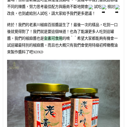
不同的辣醬，努力思考最佳配方與廠商不斷地開會
試吃
檢討
改良，也到處給別人試吃，請大家給予我們更多建議！
終於！我們的老素川椒麻百搭醬誕生了！最後一次的樣品，吃到一口
後就覺得對了！我們就是要這個味道！也為了能讓更多人吃到這罐
醬，我們的椒麻醬也是
全素可食用
的唷＾＾希望大家都能夠有機會一
試這罐最特別的椒麻醬，而且也大概只有我們會使用特級初榨橄欖油
來製作醬料了吧XD
XD