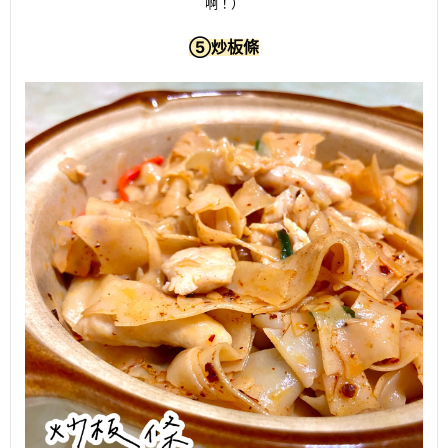
啊！）
⑤
炒板條