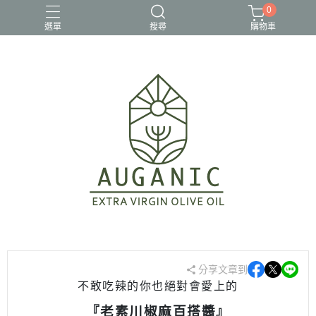
0
選單
搜尋
購物車
年節禮盒
椒麻醬
橄欖油禮盒組
澳根尼
澳洲橄欖油
分享文章到
不敢吃辣的你也絕對會愛上的
『老素川椒麻百搭醬』