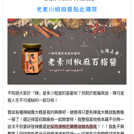
老素川椒麻醬點此購買
不知道大家於『辣』是多少程度的喜愛呢？但對於妮編來說，辣可是
我人生不可或缺的一部分呀！
嘗試各種辣椒醬大概是我的興趣吧，總覺得只要有辣我大概就能飽餐
一頓了！還記得當初跟廠商一起開會時，我整個喜悅根本藏不住啊～
這次不但要研發辣醬還是
採用澳根尼橄欖油做為基底
！！！我能不興
奮嗎？但研發新產品可是條漫漫長路呀～～這幾年中我們嘗試過各種