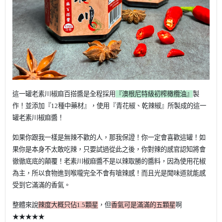
這一罐老素川椒麻百搭醬是全程採用
『澳根尼特級初榨橄欖油』
製
作！並添加『12種中藥材』，使用『青花椒、乾辣椒』所製成的這一
罐老素川椒麻醬！
如果你跟我一樣是無辣不歡的人，那我保證！你一定會喜歡這罐！如
果你是本身不太敢吃辣，只要試過從此之後，你對辣的感官認知將會
徹徹底底的顛覆！老素川椒麻醬不是以辣取勝的醬料，因為使用花椒
為主，所以食物進到喉嚨完全不會有嗆辣感！而且光是聞味道就能感
受到它滿滿的香氣。
整體來說
辣度大概只佔1.5顆星
，但
香氣可是滿滿的五顆星
啊
★★★★★