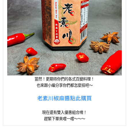
當然！更期待你們的各式百變料理！
也來跟小編分享你們都怎麼搭吧～
老素川椒麻醬點此購買
現在還有雙入優惠組合唷！
趕緊下單來嚐一嚐～～～