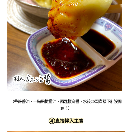
（些許醬油、一點點橄欖油、兩匙椒麻醬，水餃20顆直接下肚沒問
題！）
④
直接拌入主食