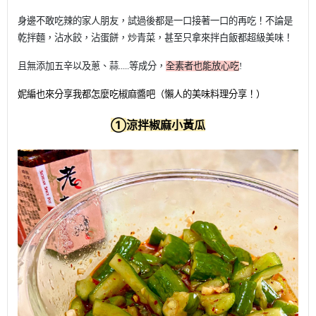
身邊不敢吃辣的家人朋友，試過後都是一口接著一口的再吃！不論是
乾拌麵，沾水餃，沾蛋餅，炒青菜，甚至只拿來拌白飯都超級美味！
且無添加五辛以及蔥、蒜.....等
成分，
全素者也能放心吃
!
妮編也來分享我都怎麼吃椒麻醬吧（懶人的美味料理分享！）
①
涼拌椒麻小黃瓜