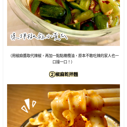
（用椒麻醬取代辣椒，再加一點點橄欖油，原本不敢吃辣的家人也一
口接一口！）
②
椒麻乾拌麵