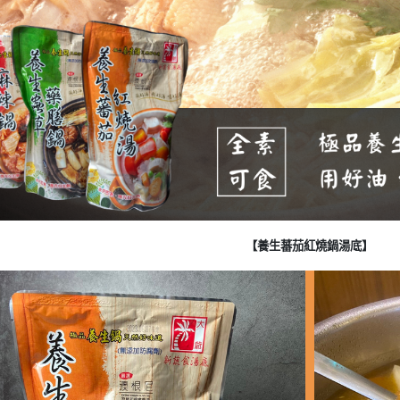
【養生蕃茄紅燒鍋湯底】