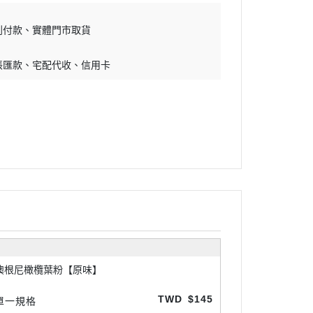
到付款
實體門市取貨
帳匯款
宅配代收
信用卡
澳根尼橄欖葉粉【原味】
TWD
$145
單一規格