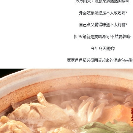
冷冷的天，就該來鍋熱熱的湯阿!
外面吃鍋湯總是不太敢喝嗎?
自己煮又覺得味道不太夠嘛?
但!火鍋就是要喝湯阿!不然要幹嘛~
今年冬天開始!
家家戶戶都必須囤貨起來的湯底包來啦!!!