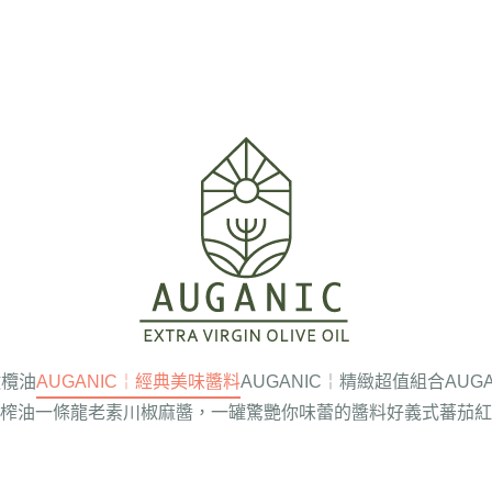
橄欖油
AUGANIC￤經典美味醬料
AUGANIC￤精緻超值組合
AUG
榨油一條龍
老素川椒麻醬，一罐驚艷你味蕾的醬料
好義式蕃茄紅