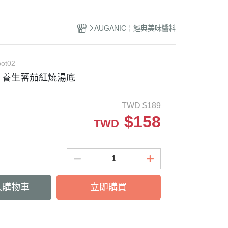
AUGANIC￤經典美味醬料
pot02
』養生蕃茄紅燒湯底
TWD
$
189
$
158
TWD
入購物車
立即購買