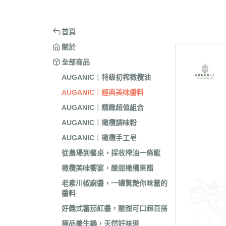
首頁
關於
全部商品
AUGANIC￤特級初榨橄欖油
AUGANIC￤經典美味醬料
AUGANIC￤精緻超值組合
AUGANIC￤橄欖調味粉
AUGANIC￤橄欖手工皂
從農場到餐桌，採收榨油一條龍
橄欖美味饗宴，酸甜橄欖果醋
老素川椒麻醬，一罐驚艷你味蕾的
醬料
好義式蕃茄紅醬，酸甜可口超百搭
極品養生鍋，天然好味道