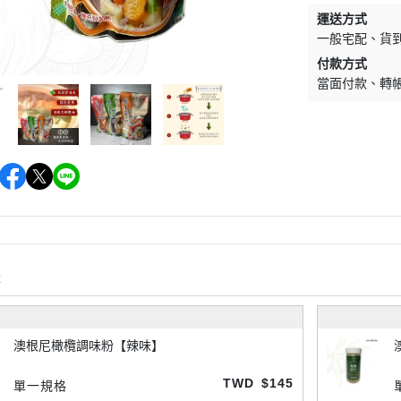
運送方式
一般宅配
貨
付款方式
當面付款
轉
購
澳根尼橄欖調味粉【辣味】
TWD
$145
單一規格