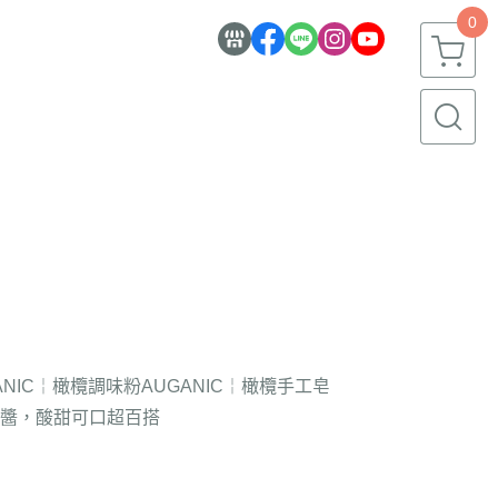
0
ANIC￤橄欖調味粉
AUGANIC￤橄欖手工皂
醬，酸甜可口超百搭