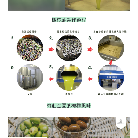
橄欖油製作過程
綠莊金園的橄欖風味