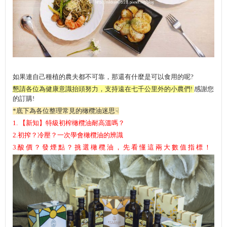
如果連自己種植的農夫都不可靠，那還有什麼是可以食用的呢?
懇請各位為健康意識抬頭努力，支持遠在七千公里外的小農們!
感謝您
的訂購!
*底下為各位整理常見的橄欖油迷思☟
1.
【新知】特級初榨橄欖油耐高溫嗎？
2
.
初搾？冷壓？一次學會橄欖油的辨識
3.
酸價？發煙點？挑選橄欖油，先看懂這兩大數值指標！