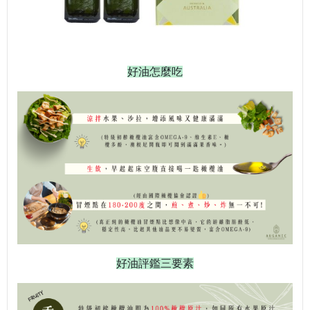
好油怎麼吃
好油評鑑三要素