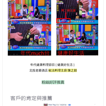
年代健康料理節目 [ 健康好生活 ]
北投老爺酒店
歐法料理主廚 陳之穎
粉絲好評推薦