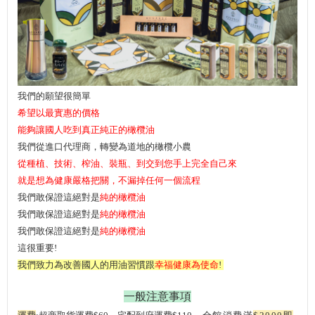
我們的願望很簡單
希望以最實惠的價格
能夠讓國人吃到真正純正的橄欖油
我們從進口代理商，轉變為道地的橄欖小農
從種植、技術、榨油、裝瓶、到交到您手上完全自己來
就是想為健康嚴格把關，不漏掉任何一個流程
我們敢保證這絕對是
純的橄欖油
我們敢保證這絕對是
純的橄欖油
我們敢保證這絕對是
純的橄欖油
這很重要!
我們致力為改善國人的用油習慣跟
幸福健康為使命
!
一般注意事項