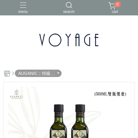
0
menu
search
cart
年節禮盒
椒麻醬
橄欖油禮盒組
澳根尼
澳洲橄欖油
AUGANIC￤特級初
榨橄欖油