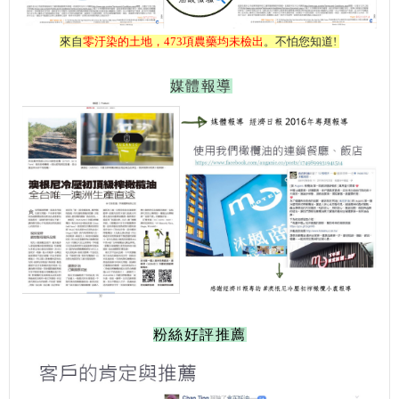
來自
零汙染的土地，473項農藥均未檢出
。不怕您知道!
媒體報導
粉絲好評推薦