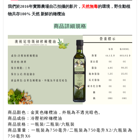
我們於2016年實際農場自己拍攝的影片，
天然無毒
的環境，野生動植
物共存
100%
天然 新鮮的橄欖油
商品詳細規格
商品顏色：金黃色橄欖油，外瓶為不透光暗色。
商品成份：冷壓初榨橄欖油
商品規格：一瓶裝/二瓶裝/六瓶裝
商品重量：一瓶裝為750毫升
/
二瓶裝為
750
毫升
X2/
六瓶裝為
750
毫升
X6