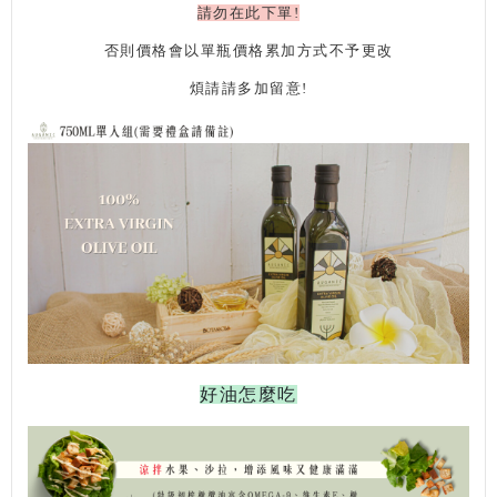
請勿在此下單!
否則價格會以單瓶價格累加方式不予更改
煩請請多加留意!
好油怎麼吃