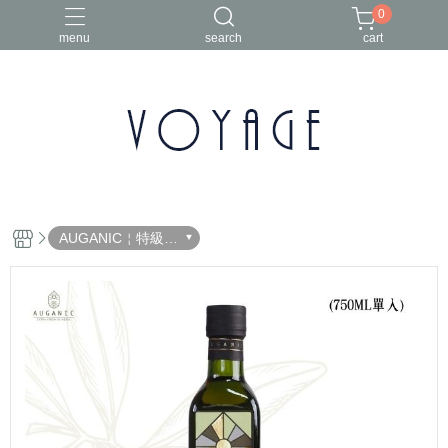
0
menu
search
cart
年節禮盒
椒麻醬
橄欖油禮盒組
澳根尼
澳洲橄欖油
AUGANIC￤特級初
榨橄欖油