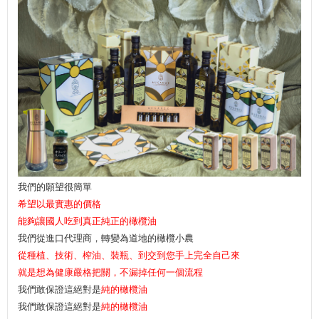
我們的願望很簡單
希望以最實惠的價格
能夠讓國人吃到真正純正的橄欖油
我們從進口代理商，轉變為道地的橄欖小農
從種植、技術、榨油、裝瓶、到交到您手上完全自己來
就是想為健康嚴格把關，不漏掉任何一個流程
我們敢保證這絕對是
純的橄欖油
我們敢保證這絕對是
純的橄欖油