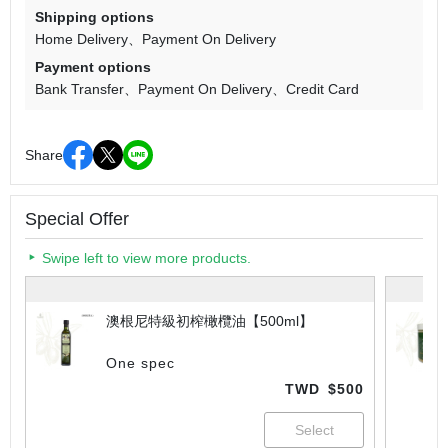
Shipping options
Home Delivery
Payment On Delivery
Payment options
Bank Transfer
Payment On Delivery
Credit Card
Share
Special Offer
Swipe left to view more products.
澳根尼特級初榨橄欖油【500ml】
One spec
TWD
$500