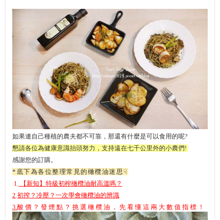
如果連自己種植的農夫都不可靠，那還有什麼是可以食用的呢?
懇請各位為健康意識抬頭努力，支持遠在七千公里外的小農們!
感謝您的訂購。
*底下為各位整理常見的橄欖油迷思☟
1.
【新知】特級初榨橄欖油耐高溫嗎？
2
.
初搾？冷壓？一次學會橄欖油的辨識
3
.
酸價？發煙點？挑選橄欖油，先看懂這兩大數值指標！