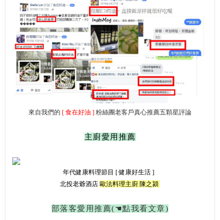
來自我們的
[ 食在好油 ]
粉絲團老客戶真心推薦五顆星評論
主廚愛用推薦
年代健康料理節目 [ 健康好生活 ]
北投老爺酒店
歐法料理主廚 陳之潁
部落客愛用推薦(
☚
點我看文章)