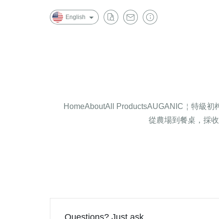
English
Home
About
All Products
AUGANIC￤特級
從農場到餐桌，採收
Questions? Just ask.