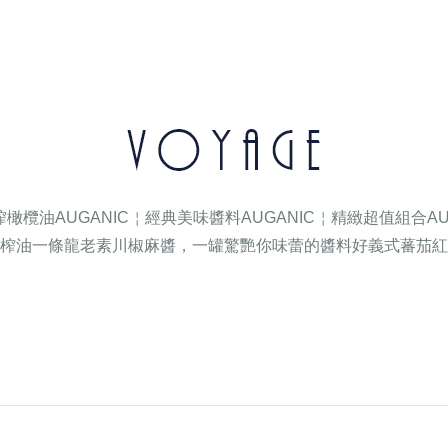
初榨橄欖油
AUGANIC￤經典美味醬料
AUGANIC￤精緻超值組合
A
榨油一條龍
老素川椒麻醬，一罐驚艷你味蕾的醬料
好義式蕃茄紅