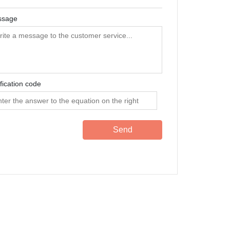
ssage
ification code
Send