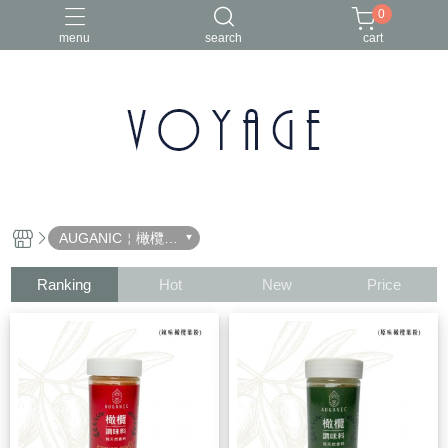
0
menu
search
cart
年節禮盒
椒麻醬
橄欖油禮盒組
澳根尼
澳洲橄欖油
AUGANIC￤橄欖調
味粉
Ranking
Hot
New
Price